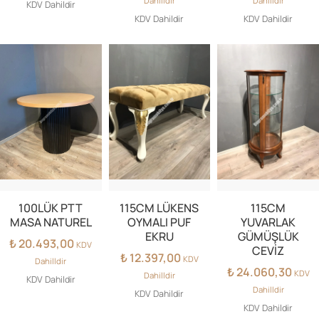
Dahilldir
Dahilldir
KDV Dahildir
KDV Dahildir
KDV Dahildir
100LÜK PTT
115CM LÜKENS
115CM
MASA NATUREL
OYMALI PUF
YUVARLAK
EKRU
GÜMÜŞLÜK
₺
20.493,00
KDV
CEVİZ
₺
12.397,00
KDV
Dahilldir
₺
24.060,30
KDV
Dahilldir
KDV Dahildir
Dahilldir
KDV Dahildir
KDV Dahildir