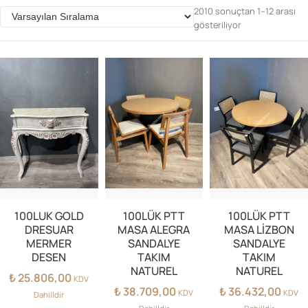
2010 sonuçtan 1–12 arası
gösteriliyor
Parolanızı mı unuttunuz?
Hesap Oluştur
100LUK GOLD
100LÜK PTT
100LÜK PTT
DRESUAR
MASA ALEGRA
MASA LİZBON
MERMER
SANDALYE
SANDALYE
DESEN
TAKIM
TAKIM
NATUREL
NATUREL
₺
25.806,00
KDV
₺
38.709,00
₺
36.432,00
KDV
KDV
Dahilldir