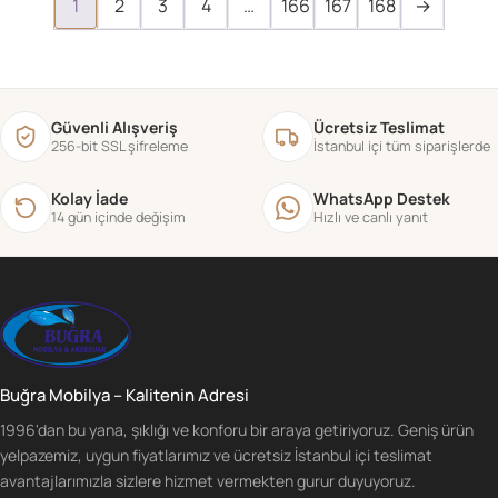
1
2
3
4
…
166
167
168
→
Güvenli Alışveriş
Ücretsiz Teslimat
256-bit SSL şifreleme
İstanbul içi tüm siparişlerde
Kolay İade
WhatsApp Destek
14 gün içinde değişim
Hızlı ve canlı yanıt
Buğra Mobilya – Kalitenin Adresi
1996'dan bu yana, şıklığı ve konforu bir araya getiriyoruz. Geniş ürün
yelpazemiz, uygun fiyatlarımız ve ücretsiz İstanbul içi teslimat
avantajlarımızla sizlere hizmet vermekten gurur duyuyoruz.