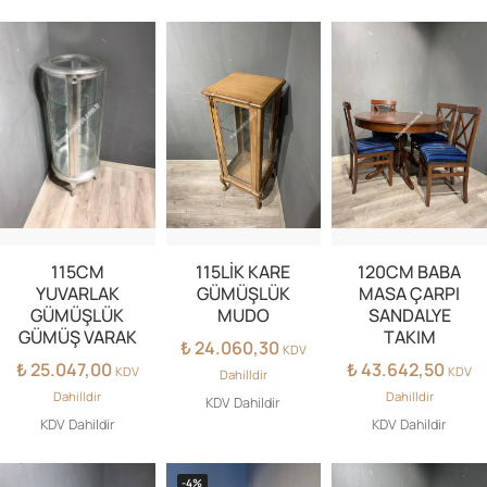
115CM
115LİK KARE
120CM BABA
YUVARLAK
GÜMÜŞLÜK
MASA ÇARPI
GÜMÜŞLÜK
MUDO
SANDALYE
GÜMÜŞ VARAK
TAKIM
₺
24.060,30
KDV
₺
25.047,00
₺
43.642,50
KDV
KDV
Dahilldir
Dahilldir
Dahilldir
KDV Dahildir
KDV Dahildir
KDV Dahildir
-4%