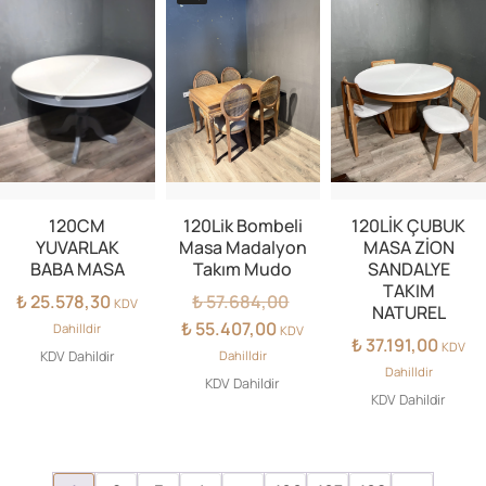
120CM
120Lik Bombeli
120LİK ÇUBUK
YUVARLAK
Masa Madalyon
MASA ZİON
BABA MASA
Takım Mudo
SANDALYE
TAKIM
Orijinal
₺
25.578,30
₺
57.684,00
KDV
NATUREL
fiyat:
Şu
₺
55.407,00
Dahilldir
KDV
₺
37.191,00
₺ 57.684,00.
andaki
KDV
KDV Dahildir
Dahilldir
fiyat:
Dahilldir
KDV Dahildir
₺ 55.407,00.
KDV Dahildir