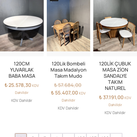
120CM
120Lik Bombeli
120LİK ÇUBUK
YUVARLAK
Masa Madalyon
MASA ZİON
BABA MASA
Takım Mudo
SANDALYE
TAKIM
Orijinal
₺
25.578,30
₺
57.684,00
KDV
NATUREL
fiyat:
Şu
₺
55.407,00
Dahilldir
KDV
₺
37.191,00
₺ 57.684,00.
andaki
KDV
KDV Dahildir
Dahilldir
fiyat:
Dahilldir
KDV Dahildir
₺ 55.407,00.
KDV Dahildir