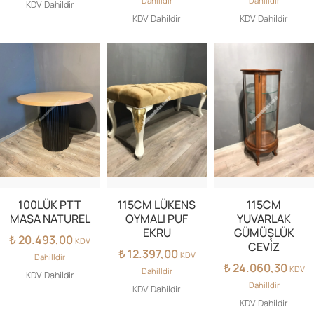
Dahilldir
Dahilldir
KDV Dahildir
KDV Dahildir
KDV Dahildir
100LÜK PTT
115CM LÜKENS
115CM
MASA NATUREL
OYMALI PUF
YUVARLAK
EKRU
GÜMÜŞLÜK
₺
20.493,00
KDV
CEVİZ
₺
12.397,00
KDV
Dahilldir
₺
24.060,30
KDV
Dahilldir
KDV Dahildir
Dahilldir
KDV Dahildir
KDV Dahildir