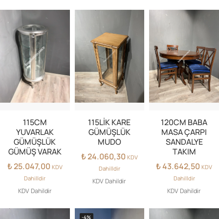
115CM
115LİK KARE
120CM BABA
YUVARLAK
GÜMÜŞLÜK
MASA ÇARPI
GÜMÜŞLÜK
MUDO
SANDALYE
GÜMÜŞ VARAK
TAKIM
₺
24.060,30
KDV
₺
25.047,00
₺
43.642,50
KDV
KDV
Dahilldir
Dahilldir
Dahilldir
KDV Dahildir
KDV Dahildir
KDV Dahildir
-4%