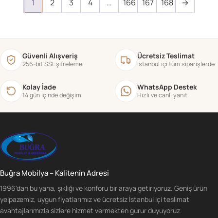
1
2
3
4
…
166
167
168
→
Güvenli Alışveriş
Ücretsiz Teslimat
256-bit SSL şifreleme
İstanbul içi tüm siparişlerde
Kolay İade
WhatsApp Destek
14 gün içinde değişim
Hızlı ve canlı yanıt
Buğra Mobilya – Kalitenin Adresi
1996'dan bu yana, şıklığı ve konforu bir araya getiriyoruz. Geniş ürün
yelpazemiz, uygun fiyatlarımız ve ücretsiz İstanbul içi teslimat
avantajlarımızla sizlere hizmet vermekten gurur duyuyoruz.