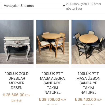
2010 sonuçtan 1–12 arası
gösteriliyor
Parolanızı mı unuttunuz?
Hesap Oluştur
100LUK GOLD
100LÜK PTT
100LÜK PTT
DRESUAR
MASA ALEGRA
MASA LİZBON
MERMER
SANDALYE
SANDALYE
DESEN
TAKIM
TAKIM
NATUREL
NATUREL
₺
25.806,00
KDV
₺
38.709,00
₺
36.432,00
KDV
KDV
Dahilldir