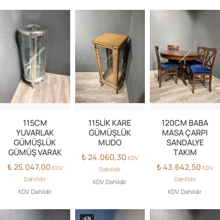
115CM
115LİK KARE
120CM BABA
YUVARLAK
GÜMÜŞLÜK
MASA ÇARPI
GÜMÜŞLÜK
MUDO
SANDALYE
GÜMÜŞ VARAK
TAKIM
₺
24.060,30
KDV
₺
25.047,00
₺
43.642,50
KDV
KDV
Dahilldir
Dahilldir
Dahilldir
KDV Dahildir
KDV Dahildir
KDV Dahildir
-4%