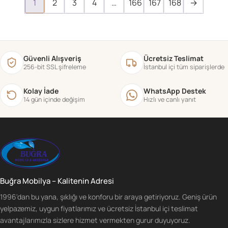
1
2
3
4
…
166
167
168
→
Güvenli Alışveriş
Ücretsiz Teslimat
256-bit SSL şifreleme
İstanbul içi tüm siparişlerde
Kolay İade
WhatsApp Destek
14 gün içinde değişim
Hızlı ve canlı yanıt
Buğra Mobilya – Kalitenin Adresi
1996'dan bu yana, şıklığı ve konforu bir araya getiriyoruz. Geniş ürün
yelpazemiz, uygun fiyatlarımız ve ücretsiz İstanbul içi teslimat
avantajlarımızla sizlere hizmet vermekten gurur duyuyoruz.