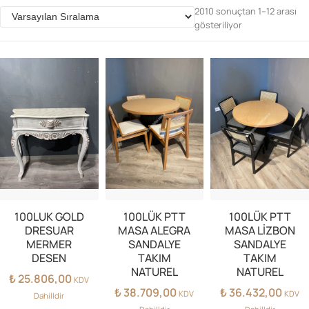
2010 sonuçtan 1–12 arası
gösteriliyor
Parolanızı mı unuttunuz?
Hesap Oluştur
100LUK GOLD
100LÜK PTT
100LÜK PTT
DRESUAR
MASA ALEGRA
MASA LİZBON
MERMER
SANDALYE
SANDALYE
DESEN
TAKIM
TAKIM
NATUREL
NATUREL
₺
25.806,00
KDV
₺
38.709,00
₺
36.432,00
KDV
KDV
Dahilldir