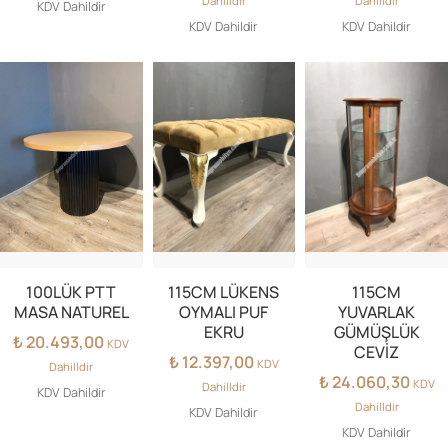
Dahilldir
Dahilldir
KDV Dahildir
KDV Dahildir
KDV Dahildir
100LÜK PTT
115CM LÜKENS
115CM
MASA NATUREL
OYMALI PUF
YUVARLAK
EKRU
GÜMÜŞLÜK
₺
20.493,00
KDV
CEVİZ
₺
12.397,00
KDV
Dahilldir
₺
24.060,30
KDV
Dahilldir
KDV Dahildir
Dahilldir
KDV Dahildir
KDV Dahildir