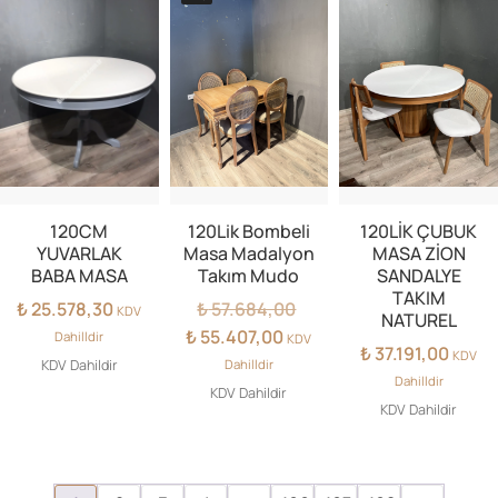
120CM
120Lik Bombeli
120LİK ÇUBUK
YUVARLAK
Masa Madalyon
MASA ZİON
BABA MASA
Takım Mudo
SANDALYE
TAKIM
Orijinal
₺
25.578,30
₺
57.684,00
KDV
NATUREL
fiyat:
Şu
₺
55.407,00
Dahilldir
KDV
₺
37.191,00
₺ 57.684,00.
andaki
KDV
KDV Dahildir
Dahilldir
fiyat:
Dahilldir
KDV Dahildir
₺ 55.407,00.
KDV Dahildir