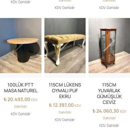
Dahilldir
Dahilldir
KDV Dahildir
KDV Dahildir
KDV Dahildir
100LÜK PTT
115CM LÜKENS
115CM
MASA NATUREL
OYMALI PUF
YUVARLAK
EKRU
GÜMÜŞLÜK
₺
20.493,00
KDV
CEVİZ
₺
12.397,00
KDV
Dahilldir
₺
24.060,30
KDV
Dahilldir
KDV Dahildir
Dahilldir
KDV Dahildir
KDV Dahildir