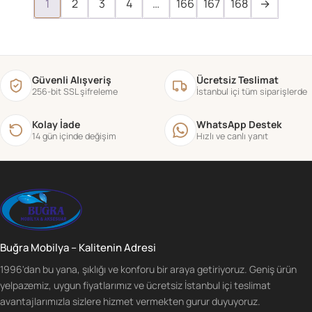
1
2
3
4
…
166
167
168
→
Güvenli Alışveriş
Ücretsiz Teslimat
256-bit SSL şifreleme
İstanbul içi tüm siparişlerde
Kolay İade
WhatsApp Destek
14 gün içinde değişim
Hızlı ve canlı yanıt
Buğra Mobilya – Kalitenin Adresi
1996'dan bu yana, şıklığı ve konforu bir araya getiriyoruz. Geniş ürün
yelpazemiz, uygun fiyatlarımız ve ücretsiz İstanbul içi teslimat
avantajlarımızla sizlere hizmet vermekten gurur duyuyoruz.