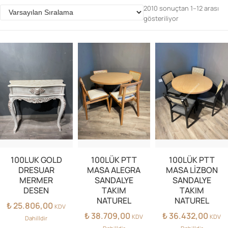
2010 sonuçtan 1–12 arası
gösteriliyor
Parolanızı mı unuttunuz?
Hesap Oluştur
100LUK GOLD
100LÜK PTT
100LÜK PTT
DRESUAR
MASA ALEGRA
MASA LİZBON
MERMER
SANDALYE
SANDALYE
DESEN
TAKIM
TAKIM
NATUREL
NATUREL
₺
25.806,00
KDV
₺
38.709,00
₺
36.432,00
KDV
KDV
Dahilldir