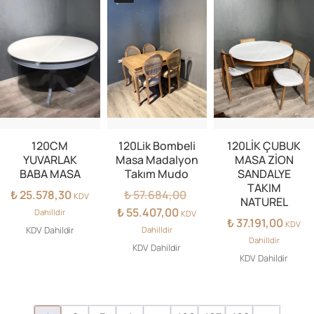
120CM
120Lik Bombeli
120LİK ÇUBUK
YUVARLAK
Masa Madalyon
MASA ZİON
BABA MASA
Takım Mudo
SANDALYE
TAKIM
Orijinal
₺
25.578,30
₺
57.684,00
KDV
NATUREL
fiyat:
Şu
₺
55.407,00
Dahilldir
KDV
₺
37.191,00
₺ 57.684,00.
andaki
KDV
KDV Dahildir
Dahilldir
fiyat:
Dahilldir
KDV Dahildir
₺ 55.407,00.
KDV Dahildir