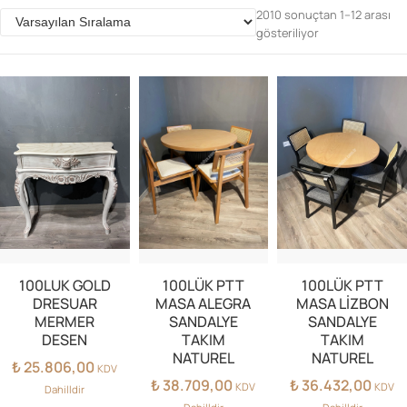
2010 sonuçtan 1–12 arası
gösteriliyor
Parolanızı mı unuttunuz?
Hesap Oluştur
100LUK GOLD
100LÜK PTT
100LÜK PTT
DRESUAR
MASA ALEGRA
MASA LİZBON
MERMER
SANDALYE
SANDALYE
DESEN
TAKIM
TAKIM
NATUREL
NATUREL
₺
25.806,00
KDV
₺
38.709,00
₺
36.432,00
KDV
KDV
Dahilldir