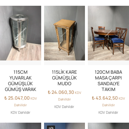
115CM
115LİK KARE
120CM BABA
YUVARLAK
GÜMÜŞLÜK
MASA ÇARPI
GÜMÜŞLÜK
MUDO
SANDALYE
GÜMÜŞ VARAK
TAKIM
₺
24.060,30
KDV
₺
25.047,00
₺
43.642,50
KDV
KDV
Dahilldir
Dahilldir
Dahilldir
KDV Dahildir
KDV Dahildir
KDV Dahildir
-4%