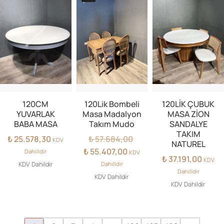
120CM
120Lik Bombeli
120LİK ÇUBUK
YUVARLAK
Masa Madalyon
MASA ZİON
BABA MASA
Takım Mudo
SANDALYE
TAKIM
Orijinal
₺
25.578,30
₺
57.684,00
KDV
NATUREL
fiyat:
Şu
₺
55.407,00
Dahilldir
KDV
₺
37.191,00
₺ 57.684,00.
andaki
KDV
KDV Dahildir
Dahilldir
fiyat:
Dahilldir
KDV Dahildir
₺ 55.407,00.
KDV Dahildir