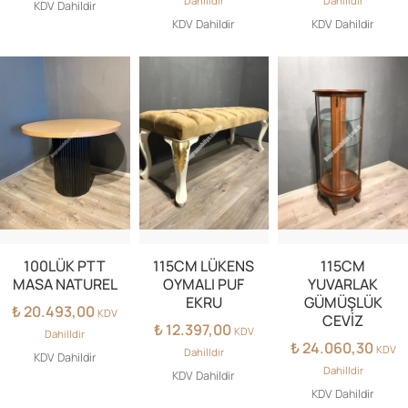
Dahilldir
Dahilldir
KDV Dahildir
KDV Dahildir
KDV Dahildir
100LÜK PTT
115CM LÜKENS
115CM
MASA NATUREL
OYMALI PUF
YUVARLAK
EKRU
GÜMÜŞLÜK
₺
20.493,00
KDV
CEVİZ
₺
12.397,00
KDV
Dahilldir
₺
24.060,30
KDV
Dahilldir
KDV Dahildir
Dahilldir
KDV Dahildir
KDV Dahildir