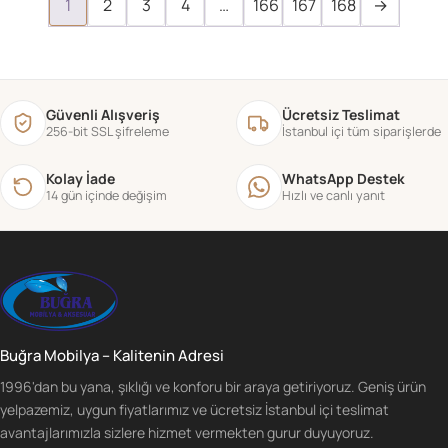
1
2
3
4
…
166
167
168
→
Güvenli Alışveriş
Ücretsiz Teslimat
256-bit SSL şifreleme
İstanbul içi tüm siparişlerde
Kolay İade
WhatsApp Destek
14 gün içinde değişim
Hızlı ve canlı yanıt
Buğra Mobilya – Kalitenin Adresi
1996'dan bu yana, şıklığı ve konforu bir araya getiriyoruz. Geniş ürün
yelpazemiz, uygun fiyatlarımız ve ücretsiz İstanbul içi teslimat
avantajlarımızla sizlere hizmet vermekten gurur duyuyoruz.