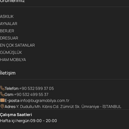
Ürünlerimiz
ASKILIK
AYNALAR
BERJER
DRESUAR
EN ÇOK SATANLAR
GÜMÜŞLÜK
HAM MOBILYA
İletişim
Telefon:
+90 532 599 37 05
Gsm:
+90 532 499 55 37
E-posta:
info@bugramobilya.com.tr
Adres:
Y. Dudullu Mh. Kıbrıs Cd. Zümrüt Sk. Ümraniye - İSTANBUL
Çalışma Saatleri
Hafta içi hergün 09:00 – 20:00