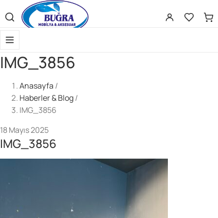
Scientific Bodybuilding:
an extensive catalog of pharmaceuticals -
s
IMG_3856
Anasayfa
/
Haberler & Blog
/
IMG_3856
Gerekli
Kullanıcı adı veya e-posta adresi
*
18 Mayıs 2025
IMG_3856
Gerekli
Parola
*
Beni hatırla
Giriş Yap